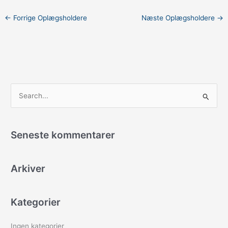
←
Forrige Oplægsholdere
Næste Oplægsholdere
→
S
ø
g
Seneste kommentarer
e
f
Arkiver
t
e
r
Kategorier
:
Ingen kategorier