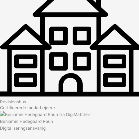
Revisionshus
Certificerede medarbejdere
Benjamin Hedegaard Raun
Digitaliseringsansvarlig