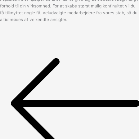
forhold til din virksomhed. For at skabe størst mulig kontinuitet vil du
få tilknyttet nogle få, veludvalgte medarbejdere fra vores stab, så du
altid mødes af velkendte ansigter.